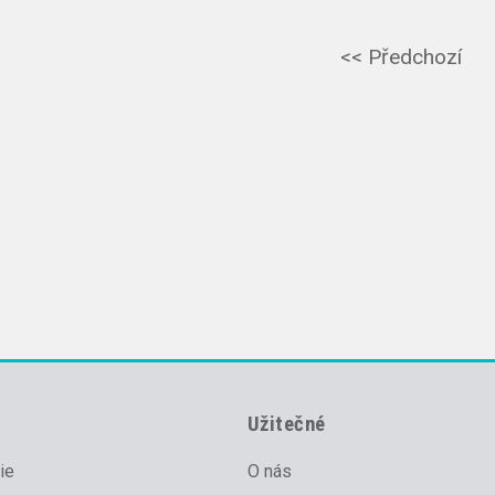
<< Předchozí
Užitečné
ie
O nás