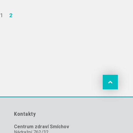
1
2
Kontakty
Centrum zdraví Smíchov
Nádražní 762/32