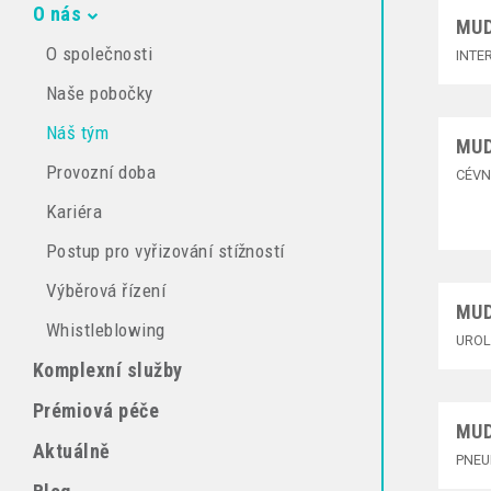
O nás
MUD
O společnosti
INTE
Naše pobočky
Náš tým
MUD
Provozní doba
CÉVN
Kariéra
Postup pro vyřizování stížností
Výběrová řízení
MUD
Whistleblowing
UROL
Komplexní služby
Prémiová péče
MUD
Aktuálně
PNEU