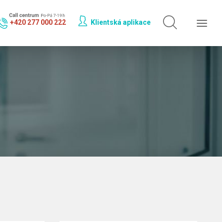
Hledat jen v
doktorech
+420 277 000 222
Klientská aplikace
Hledat jen v
odbornostech