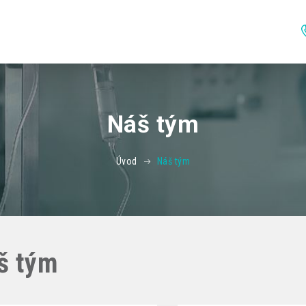
Náš tým
Úvod
Náš tým
š tým