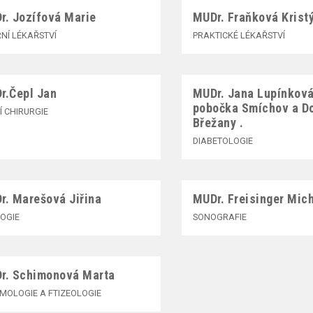
r. Jozífová Marie
MUDr. Fraňková Krist
RNÍ LÉKAŘSTVÍ
PRAKTICKÉ LÉKAŘSTVÍ
r.Čepl Jan
MUDr. Jana Lupínková
pobočka Smíchov a Do
Í CHIRURGIE
Břežany .
DIABETOLOGIE
r. Marešová Jiřina
MUDr. Freisinger Mic
OGIE
SONOGRAFIE
r. Schimonová Marta
MOLOGIE A FTIZEOLOGIE