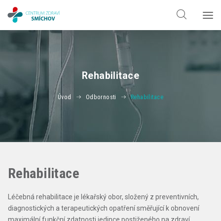
Hledat jen v
doktorech
Hledat jen v
odbornostech
Rehabilitace
Úvod
Odbornosti
Rehabilitace
Rehabilitace
Léčebná rehabilitace je lékařský obor, složený z preventivních,
diagnostických a terapeutických opatření směřující k obnovení
maximální funkční zdatnosti jedince postiženého na zdraví.