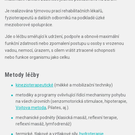
Je realizována týmovou prací rehabilitačních lékařů,
fyzioterapeutů a dalších odborníků na podkladě úzké
mezioborové spolupráce.
Jde o léčbu směřující k udržení, podpoře a obnově maximální
funkční zdatnosti nebo zpomalení postupu u osoby s vrozenou
vadou, nemocí, úrazem, s cílem vrátit ztracené schopnosti
nebo funkce organismu jako celku.
Metody léčby
kinezioterapeutické
(měkké a mobilizační techniky)
metodiky a programy ovlivňující řídící mechanismy pohybu
na všech úrovních (senzomotorická stimulace, hipoterapie,
Vojtova metoda
, Pilates, aj.).
mechanické podněty (klasická masáž, reflexní terapie,
reflexní masáž, lymfodrenáž)
termické, tlakové a vztlakové síly,
hydroterapie