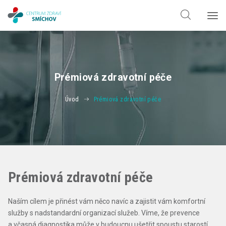
Hledat jen v
doktorech
Hledat jen v
odbornostech
Prémiová zdravotní péče
Úvod
Prémiová zdravotní péče
Prémiová zdravotní péče
Naším cílem je přinést vám něco navíc a zajistit vám komfortní
služby s nadstandardní organizací služeb. Víme, že prevence
a včasná diagnostika může v budoucnu ušetřit spoustu starostí,