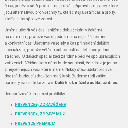
času, peněz a sil. A proto jsme pro vás připravili programy, které
jsou alternativou pro všechny ty, kteří chtějí ušetřit čas a pro ty,
kteří se starají o své zdraví.
Umíme ušetřit váš čas - snížíme dobu čekání v čekárně
na minimum, protože vás objednáme na nejbližší termín
a konkrétní čas. Ušetříme vaše síly a čas při hledání dalších
specializací, protože většinu odborností najdete pod jednou
střechou. U dalších specializací zařídíme péči ve spolupracujících
zařízeních. Většina lidí s námi bude souhlasit, že zdraví je jedna
z nejcennějších věcí, které máme. Někdy stačí udělat pro své
dnešní i budoucí zdraví jen malý krok. Budeme rádi vašimi
partnery na cestě ke zdraví.
Další krok můžete udělat už dnes.
Jednorázové komplexní prohlídky
PREVENCE+, ZDRAVÁ ŽENA
PREVENCE+, ZDRAVÝ MUŽ
PREVENCE PREMIUM