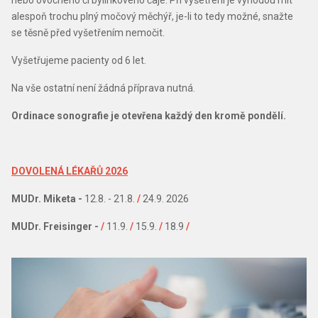
nebo ovocného či bylinkového čaje. Při vyšetření je výhodou mít
alespoň trochu plný močový měchýř, je-li to tedy možné, snažte
se těsně před vyšetřením nemočit.
Vyšetřujeme pacienty od 6 let.
Na vše ostatní není žádná příprava nutná.
Ordinace sonografie je otevřena každý den kromě pondělí.
DOVOLENÁ LÉKAŘŮ 2026
MUDr. Miketa -
12.8. - 21.8.
/
24.9. 2026
MUDr. Freisinger -
/
11.9.
/
15.9.
/
18.9
/