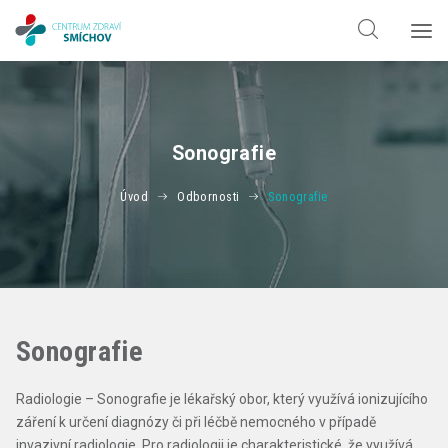
Hledat jen v
doktorech
Hledat jen v
odbornostech
Sonografie
Úvod
Odbornosti
Sonografie
Sonografie
Radiologie – Sonografie je lékařský obor, který využívá ionizujícího
záření k určení diagnózy či při léčbě nemocného v případě
invazivní radiologie. Pro radiologii je charakteristické, že využívá