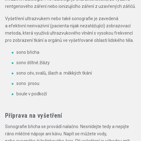
rentgenového záření nebo ionizujícího záření z uzavřených zářičů.
Vyšetření ultrazvukem nebo také sonografie je zavedená
a efektivní neinvazívní (pacienta nijak nezatěžující) zobrazovací
metoda, která využívá ultrazvukového vlnění s vysokou frekvencí
pro zobrazení tkání a orgánů ve vyšetřované oblasti lidského těla.
sono břicha
sono štítné žlázy
sono cév, svalů, šlach a měkkých tkání
sono prsou
boule v podkoží
Příprava na vyšetření
Sonografie břicha se provádí nalačno. Nesnídejte tedy a nepijte
ráno mléčné nápoje ani kávu. Napít se můžete vody,