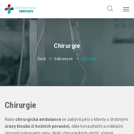
Hledat jen v
doktorech
Hledat jen v
odbornostech
Chirurgie
Úvod
Odbornosti
Chirurgie
Chirurgie
Naše
chirurgická ambulance
se zabývá péči o klienty s drobnými
úrazy kloubů či kožních poranění,
dále konzultační a indikační
činností pokrývající celou škálu chirurgických obtíží, včetně