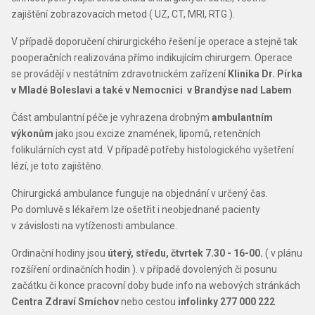
zajištění zobrazovacích metod ( UZ, CT, MRI, RTG ).
V případě doporučení chirurgického řešení je operace a stejně tak
pooperačních realizována přímo indikujícím chirurgem. Operace
se provádějí v nestátním zdravotnickém zařízení
Klinika Dr. Pírka
v Mladé Boleslavi a také v Nemocnici v Brandýse nad Labem
Část ambulantní péče je vyhrazena drobným
ambulantním
výkonům
jako jsou excize znamének, lipomů, retenčních
folikulárních cyst atd. V případě potřeby histologického vyšetření
lézí, je toto zajištěno.
Chirurgická ambulance funguje na objednání v určený čas.
Po domluvě s lékařem lze ošetřit i neobjednané pacienty
v závislosti na vytíženosti ambulance.
Ordinační hodiny jsou
úterý, středu, čtvrtek
7.30 - 16-00.
( v plánu
rozšíření ordinačních hodin ). v případě dovolených či posunu
začátku či konce pracovní doby bude info na webových stránkách
Centra Zdraví Smíchov
nebo cestou
infolinky 277 000 222