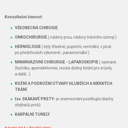
Konzultační činnost:
VŠEOBECNÁ CHIRUGIE
ONKOCHIRURGIE
( nádory prsu, nádory trávícího ústrojí )
HERNIOLOGIE
( kýly tříselné, pupeční, ventrální, v jizvě
po předchozích výkonech , parastomální )
MINIINVAZIVNÍ CHIRURGIE - LAPAROSKOPIE
( operace
žlučníku, apendektomie, revize dutiny břišní pro srůsty,
a další...)
KOŽNÍ A PODKOŽNÍ ÚTVARY HLUBŠÍCH A MĚKKÝCH
TKÁNÍ
tzv. SKÁKAVÉ PRSTY-
je onemocnění postihující šlachy
ohýbačů prstů
KARPÁLNÍ TUNELY