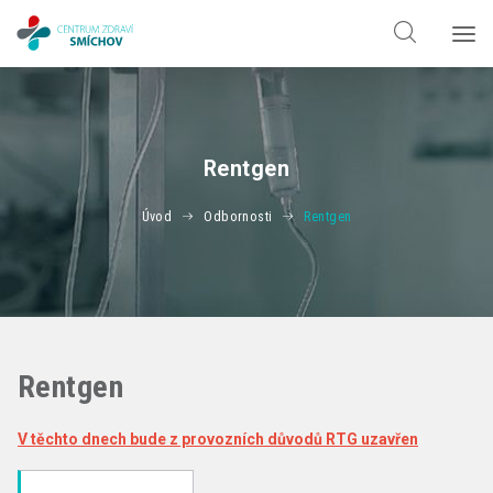
Hledat jen v
doktorech
Hledat jen v
odbornostech
Rentgen
Úvod
Odbornosti
Rentgen
Rentgen
V těchto dnech bude z provozních důvodů RTG uzavřen