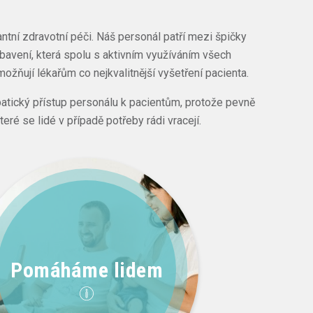
tní zdravotní péči. Náš personál patří mezi špičky
bavení, která spolu s aktivním využíváním všech
ožňují lékařům co nejkvalitnější vyšetření pacienta.
patický přístup personálu k pacientům, protože pevně
ré se lidé v případě potřeby rádi vracejí.
Pomáháme lidem