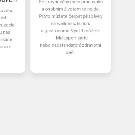
Bez rovnováhy mezi pracovním
a osobním životem to nejde.
kového
Proto můžete čerpat příspěvky
ních
na wellness, kulturu
ás zcela
a gastronomii. Využít můžete
u nás
i Multisport kartu
získané
nebo nadstandardní zdravotní
praxe.
péči.