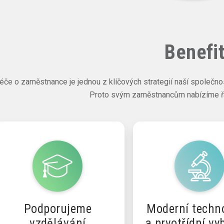
Benefi
éče o zaměstnance je jednou z klíčových strategií naší společnos
Proto svým zaměstnancům nabízíme řa
Podporujeme
Moderní techn
vzdělávání
a prvotřídní vy