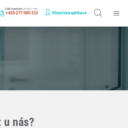
Hledat jen v
doktorech
+420 277 000 222
Klientská aplikace
Hledat jen v
odbornostech
t u nás?