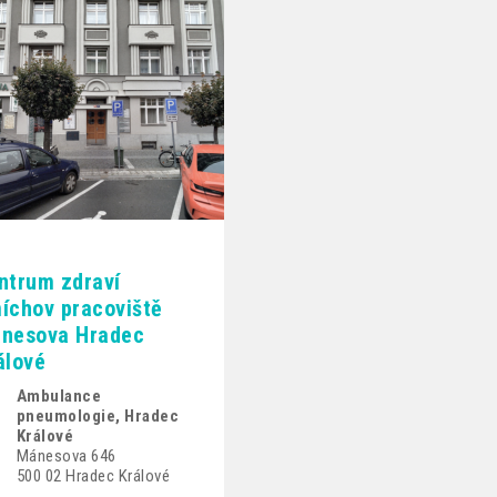
ntrum zdraví
íchov pracoviště
nesova Hradec
álové
Ambulance
pneumologie, Hradec
Králové
Mánesova 646
500 02 Hradec Králové