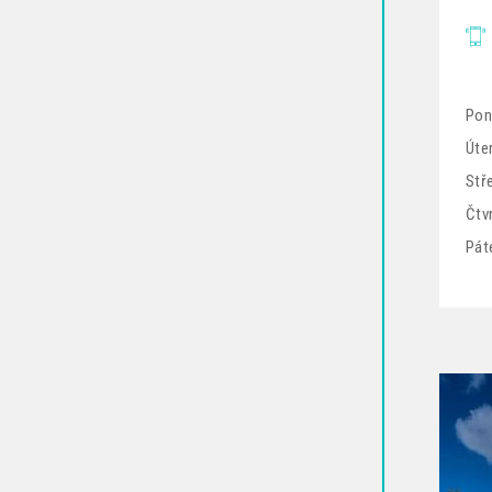
Pon
Úter
Stř
Čtv
Pát