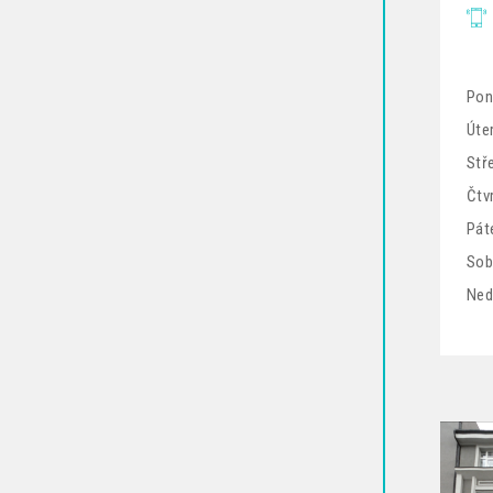
Pon
Úter
Stř
Čtv
Pát
Sob
Ned