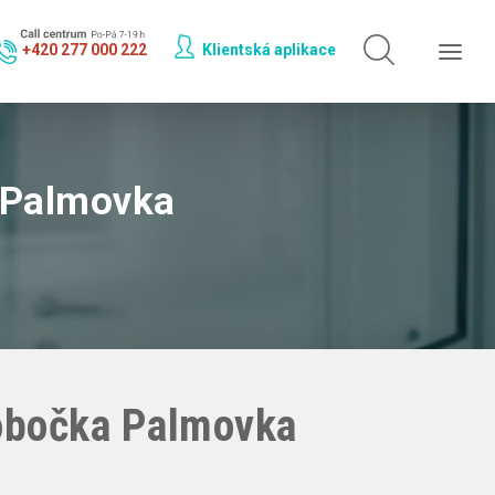
Hledat jen v
doktorech
+420 277 000 222
Klientská aplikace
Hledat jen v
odbornostech
 Palmovka
pobočka Palmovka