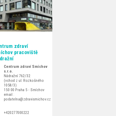
ntrum zdraví
íchov pracoviště
dražní
Centrum zdraví Smíchov
s.r.o.
Nádražní 762/32
(vchod z ul. Rozkošného
1058/3)
150 00 Praha 5 - Smíchov
email :
podatelna@zdravismichov.cz
+420277000222