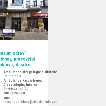
ntrum zdraví
íchov, pracoviště
nklova, 4.patro
Ambulance alergologie a klinické
imunologie
Ambulance Kardiologie,
Diabetologie, Interna
Zenklova 340/22
180 00 Praha 8
email :
recepce.zenklova@zdravismichov.cz