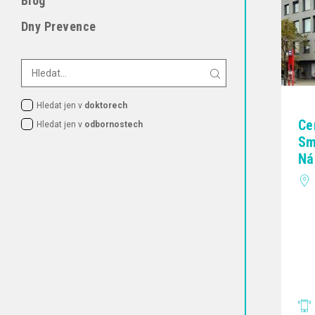
Blog
Dny Prevence
Hledat jen v
doktorech
Ce
Hledat jen v
odbornostech
Sm
Ná