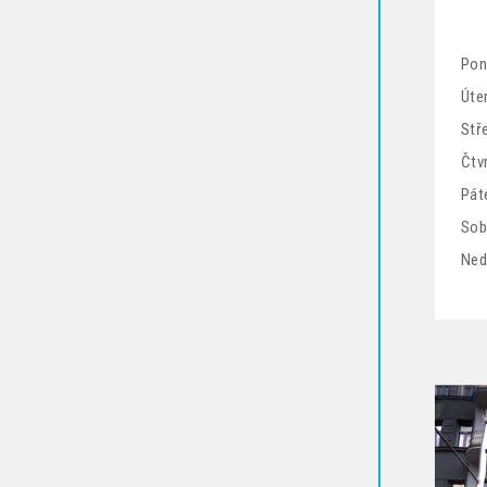
Pon
Úter
Stř
Čtv
Pát
Sob
Ned