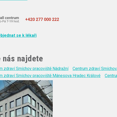
+420 277 000 222
bjednat se k lékaři
 nás najdete
m zdraví Smíchov pracoviště Nádražní
Centrum zdraví Smíchov,
m zdraví Smíchov pracoviště Mánesova Hradec Králové
Centru