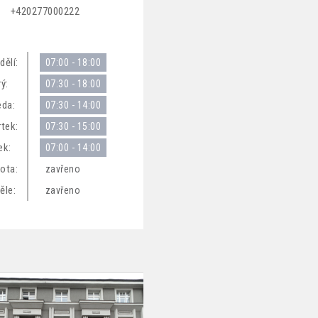
+420277000222
dělí:
07:00 - 18:00
ý:
07:30 - 18:00
eda:
07:30 - 14:00
rtek:
07:30 - 15:00
ek:
07:00 - 14:00
ota:
zavřeno
ěle:
zavřeno