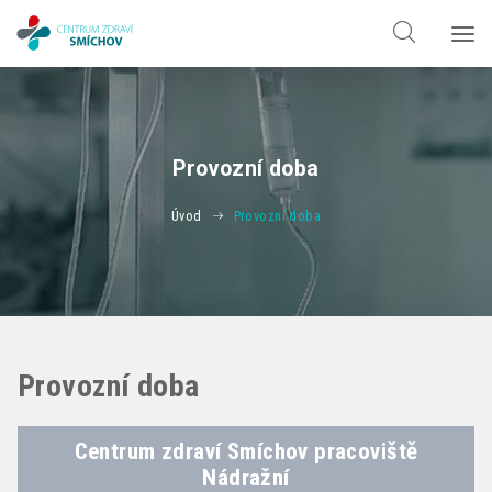
Hledat jen v
doktorech
Hledat jen v
odbornostech
Provozní doba
Úvod
Provozní doba
Provozní doba
Centrum zdraví Smíchov pracoviště
Nádražní