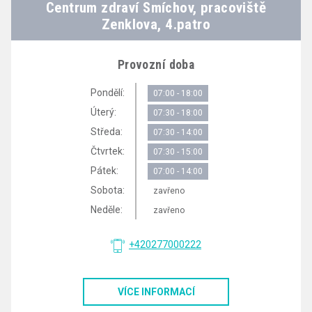
Centrum zdraví Smíchov, pracoviště
Zenklova, 4.patro
Provozní doba
Pondělí:
07:00 - 18:00
Úterý:
07:30 - 18:00
Středa:
07:30 - 14:00
Čtvrtek:
07:30 - 15:00
Pátek:
07:00 - 14:00
Sobota:
zavřeno
Neděle:
zavřeno
+420277000222
VÍCE INFORMACÍ