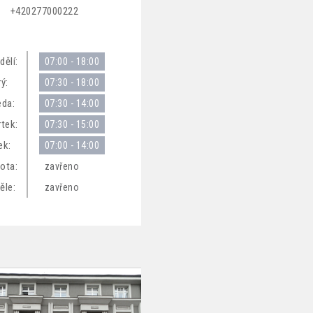
+420277000222
dělí:
07:00 - 18:00
ý:
07:30 - 18:00
eda:
07:30 - 14:00
rtek:
07:30 - 15:00
ek:
07:00 - 14:00
ota:
zavřeno
ěle:
zavřeno