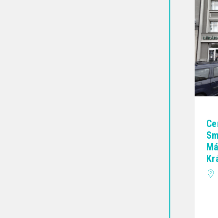
Ce
Sm
Má
Kr