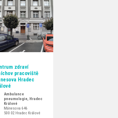
ntrum zdraví
íchov pracoviště
nesova Hradec
álové
Ambulance
pneumologie, Hradec
Králové
Mánesova 646
500 02 Hradec Králové