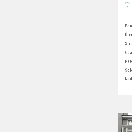
Pon
Úter
Stř
Čtv
Pát
Sob
Ned