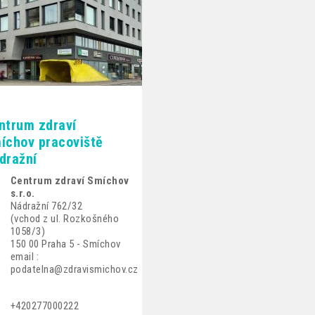
ntrum zdraví
íchov pracoviště
dražní
Centrum zdraví Smíchov
s.r.o.
Nádražní 762/32
(vchod z ul. Rozkošného
1058/3)
150 00 Praha 5 - Smíchov
email :
podatelna@zdravismichov.cz
+420277000222