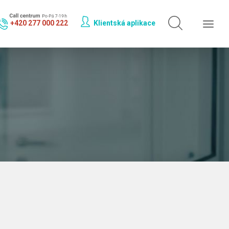
Hledat jen v
doktorech
+420 277 000 222
Klientská aplikace
Hledat jen v
odbornostech