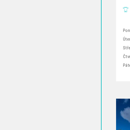
Pon
Úter
Stř
Čtv
Pát