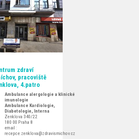
ntrum zdraví
íchov, pracoviště
nklova, 4.patro
Ambulance alergologie a klinické
imunologie
Ambulance Kardiologie,
Diabetologie, Interna
Zenklova 340/22
180 00 Praha 8
email :
recepce.zenklova@zdravismichov.cz