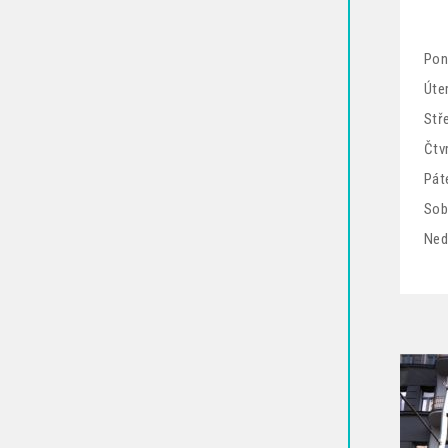
Pon
Úter
Stř
Čtv
Pát
Sob
Ned