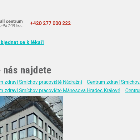
+420 277 000 222
bjednat se k lékaři
 nás najdete
m zdraví Smíchov pracoviště Nádražní
Centrum zdraví Smíchov,
m zdraví Smíchov pracoviště Mánesova Hradec Králové
Centru