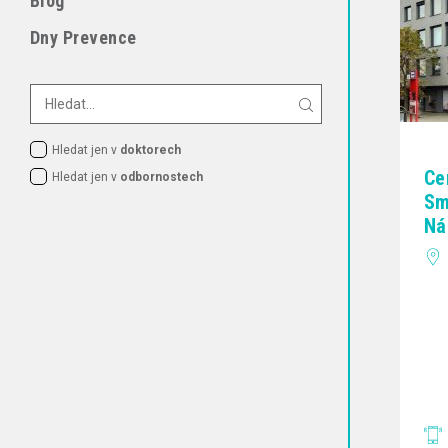
Blog
Dny Prevence
Hledat jen v
doktorech
Ce
Hledat jen v
odbornostech
Sm
Ná