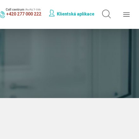
Hledat jen v
doktorech
+420 277 000 222
Klientská aplikace
Hledat jen v
odbornostech