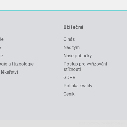
Užitečné
ie
O nás
e
Náš tým
ie
Naše pobočky
gie a ftizeologie
Postup pro vyřizování
stížností
 lékařství
GDPR
Politika kvality
Ceník
© 2022-2026, Centrum zdraví S