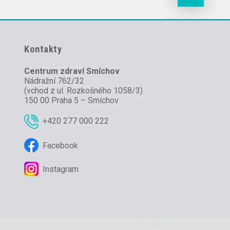
Kontakty
Centrum zdraví Smíchov
Nádražní 762/32
(vchod z ul. Rozkošného 1058/3)
150 00 Praha 5 – Smíchov
+420 277 000 222
Facebook
Instagram
míchov s.r.o. All Rights Reserved. Tvorba www
S2 STUDIO