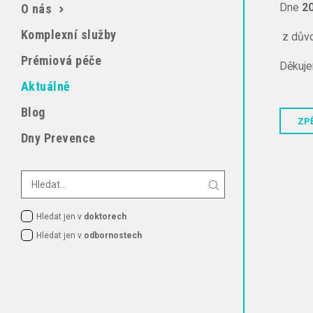
Dne
20
O nás
Komplexní služby
z dův
Prémiová péče
Děkuj
Aktuálně
Blog
ZP
Dny Prevence
Hledat jen v
doktorech
Hledat jen v
odbornostech