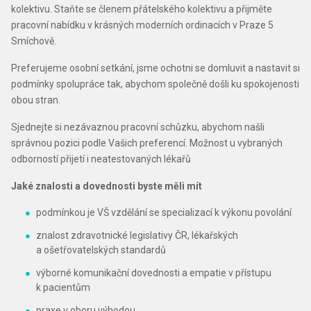
kolektivu. Staňte se členem přátelského kolektivu a přijměte
pracovní nabídku v krásných moderních ordinacích v Praze 5
Smíchově.
Preferujeme osobní setkání, jsme ochotni se domluvit a nastavit si
podmínky spolupráce tak, abychom společně došli ku spokojenosti
obou stran.
Sjednejte si nezávaznou pracovní schůzku, abychom našli
správnou pozici podle Vašich preferencí. Možnost u vybraných
odborností přijetí i neatestovaných lékařů
Jaké znalosti a dovednosti byste měli mít
podmínkou je VŠ vzdělání se specializací k výkonu povolání
znalost zdravotnické legislativy ČR, lékařských
a ošetřovatelských standardů
výborné komunikační dovednosti a empatie v přístupu
k pacientům
praxe v oboru výhodou