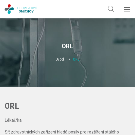
Hledat jen v
doktorech
Hledat jen v
odbornostech
ORL
Úvod
ORL
ORL
Lékař/ka
Síť zdravotnických zařízení hledá posily pro rozšíření stálého