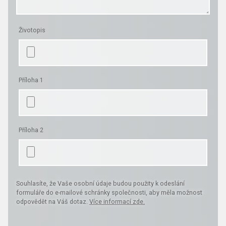
Životopis
Příloha 1
Příloha 2
Souhlasíte, že Vaše osobní údaje budou použity k odeslání
formuláře do e-mailové schránky společnosti, aby měla možnost
odpovědět na Váš dotaz.
Více informací zde.