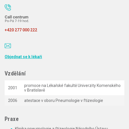
+420 277 000 222
Objednat se k lékaři
Vzdělání
promoce na Lékařské fakultě Univerzity Komenského
2001
v Bratislavě
2006
atestace v oboru Pneumologie v ftizeologie
Praxe
Klinika pneumologie a ftizeologie Národního Ústavu