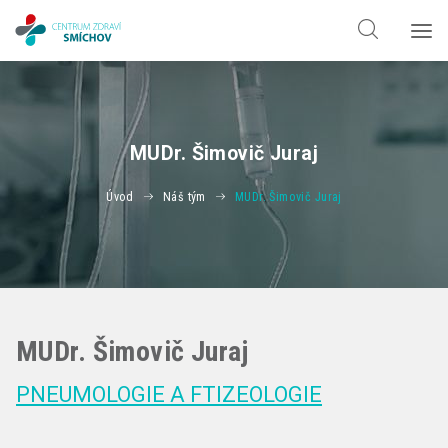
Hledat jen v
doktorech
Hledat jen v
odbornostech
MUDr. Šimovič Juraj
Úvod
Náš tým
MUDr. Šimovič Juraj
MUDr. Šimovič Juraj
PNEUMOLOGIE A FTIZEOLOGIE