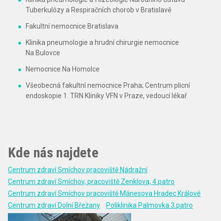
Tuberkulózy a Respiračních chorob v Bratislavě
Fakultní nemocnice Bratislava
Klinika pneumologie a hrudní chirurgie nemocnice
Na Bulovce
Nemocnice Na Homolce
Všeobecná fakultní nemocnice Praha; Centrum plicní
endoskopie 1. TRN Kliniky VFN v Praze, vedoucí lékař
Kde nás najdete
Centrum zdraví Smíchov pracoviště Nádražní
Centrum zdraví Smíchov, pracoviště Zenklova, 4.patro
Centrum zdraví Smíchov pracoviště Mánesova Hradec Králové
Centrum zdraví Dolní Břežany
Poliklinika Palmovka 3.patro