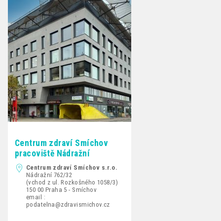
Centrum zdraví Smíchov
pracoviště Nádražní
Centrum zdraví Smíchov s.r.o.
Nádražní 762/32
(vchod z ul. Rozkošného 1058/3)
150 00 Praha 5 - Smíchov
email :
podatelna@zdravismichov.cz