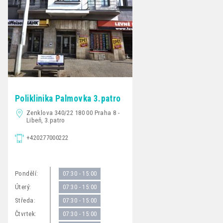
Poliklinika Palmovka 3.patro
Zenklova 340/22 180 00 Praha 8 -
Libeň, 3.patro
+420277000222
Pondělí:
07:30 - 15:00
Úterý:
07:30 - 15:00
Středa:
07:30 - 15:00
Čtvrtek:
07:30 - 15:00