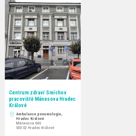
Centrum zdraví Smíchov
pracoviště Mánesova Hradec
Králové
Ambulance pneumologie,
Hradec Králové
Mánesova 646
500 02 Hradec Králové