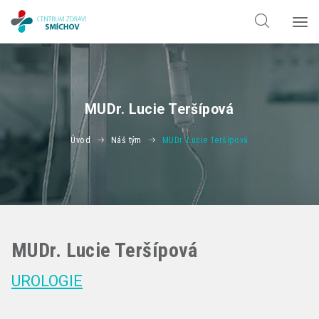
Hledat jen v
doktorech
Hledat jen v
odbornostech
MUDr. Lucie Teršípová
Úvod
Náš tým
MUDr. Lucie Teršípová
MUDr. Lucie Teršípová
UROLOGIE