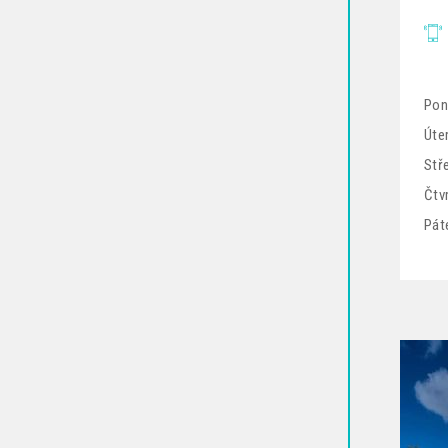
Pon
Úter
Stř
Čtv
Pát