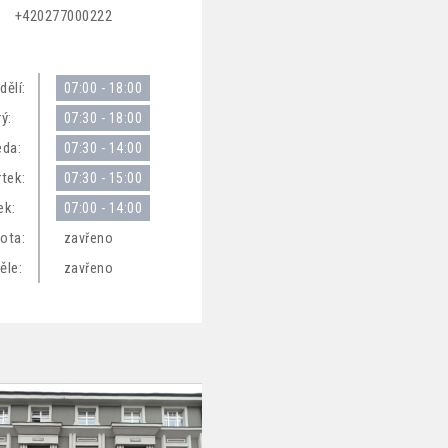
+420277000222
dělí:
07:00 - 18:00
ý:
07:30 - 18:00
eda:
07:30 - 14:00
rtek:
07:30 - 15:00
ek:
07:00 - 14:00
ota:
zavřeno
ěle:
zavřeno