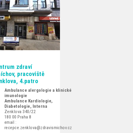
ntrum zdraví
íchov, pracoviště
nklova, 4.patro
Ambulance alergologie a klinické
imunologie
Ambulance Kardiologie,
Diabetologie, Interna
Zenklova 340/22
180 00 Praha 8
email :
recepce.zenklova@zdravismichov.cz