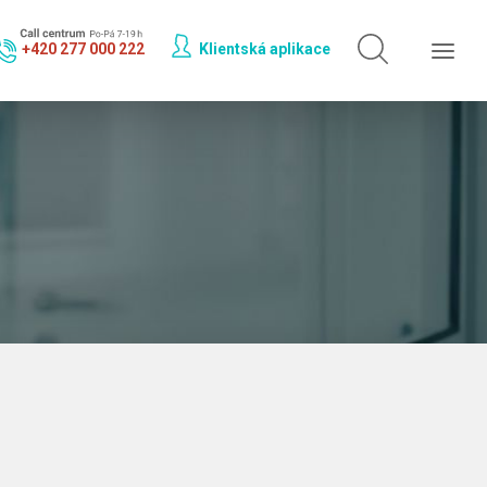
Hledat jen v
doktorech
+420 277 000 222
Klientská aplikace
Hledat jen v
odbornostech