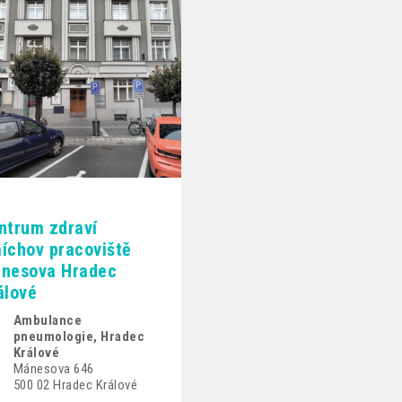
ntrum zdraví
íchov pracoviště
nesova Hradec
álové
Ambulance
pneumologie, Hradec
Králové
Mánesova 646
500 02 Hradec Králové