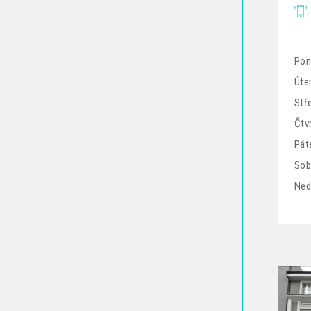
Pon
Úter
Stř
Čtv
Pát
Sob
Ned