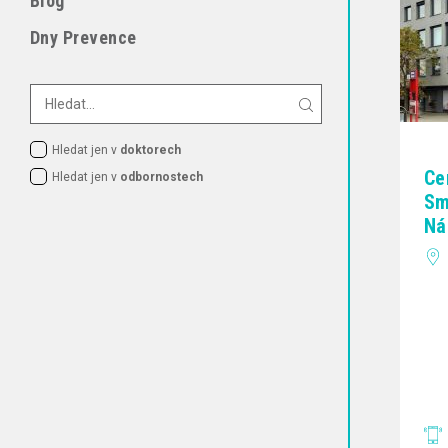
Blog
Dny Prevence
Hledat jen v
doktorech
Ce
Hledat jen v
odbornostech
Sm
Ná