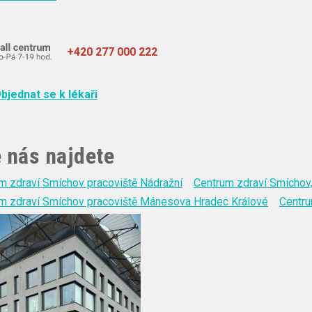
+420 277 000 222
bjednat se k lékaři
 nás najdete
m zdraví Smíchov pracoviště Nádražní
Centrum zdraví Smíchov,
m zdraví Smíchov pracoviště Mánesova Hradec Králové
Centru