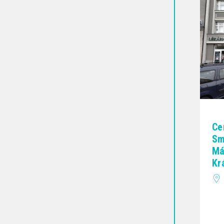
Ce
Sm
Má
Kr