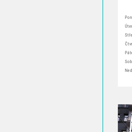
Pon
Úter
Stř
Čtv
Pát
Sob
Ned