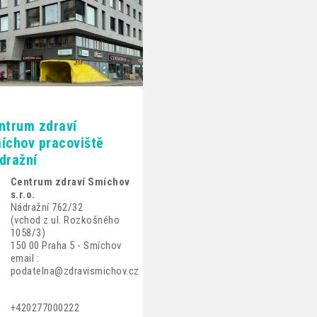
ntrum zdraví
íchov pracoviště
dražní
Centrum zdraví Smíchov
s.r.o.
Nádražní 762/32
(vchod z ul. Rozkošného
1058/3)
150 00 Praha 5 - Smíchov
email :
podatelna@zdravismichov.cz
+420277000222