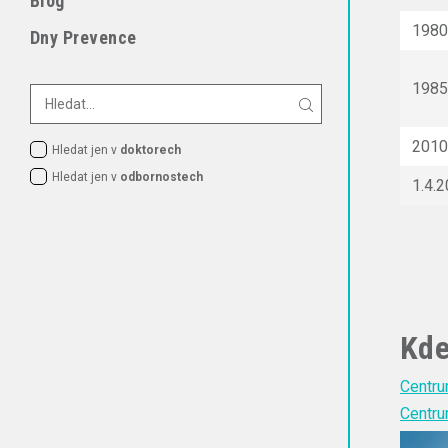
Blog
198
Dny Prevence
198
201
Hledat jen v
doktorech
Hledat jen v
odbornostech
1.4.
Kde
Centru
Centru