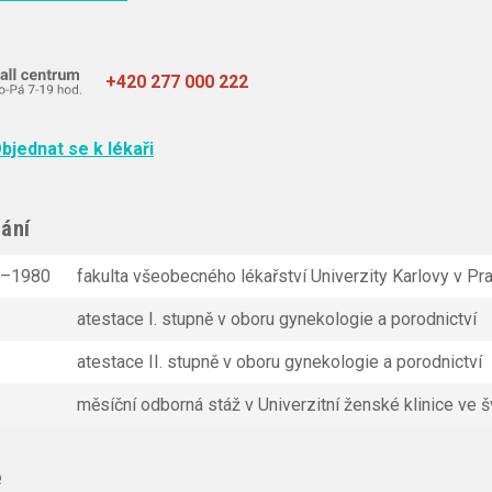
+420 277 000 222
bjednat se k lékaři
ání
4–1980
fakulta všeobecného lékařství Univerzity Karlovy v Pr
atestace I. stupně v oboru gynekologie a porodnictví
atestace II. stupně v oboru gynekologie a porodnictví
měsíční odborná stáž v Univerzitní ženské klinice ve
e