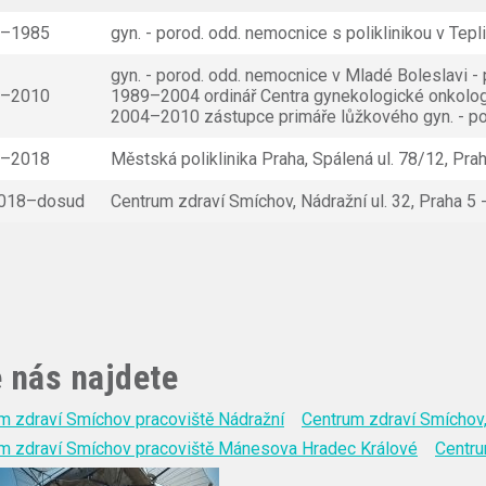
0–1985
gyn. - porod. odd. nemocnice s poliklinikou v Tepl
gyn. - porod. odd. nemocnice v Mladé Boleslavi - 
5–2010
1989–2004 ordinář Centra gynekologické onkolog
2004–2010 zástupce primáře lůžkového gyn. - po
0–2018
Městská poliklinika Praha, Spálená ul. 78/12, Pra
2018–dosud
Centrum zdraví Smíchov, Nádražní ul. 32, Praha 5
 nás najdete
m zdraví Smíchov pracoviště Nádražní
Centrum zdraví Smíchov,
m zdraví Smíchov pracoviště Mánesova Hradec Králové
Centru