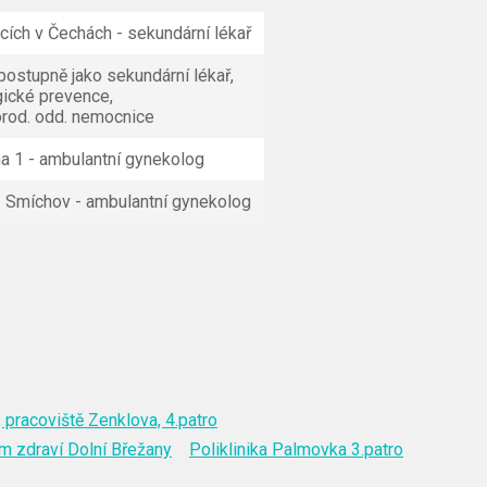
icích v Čechách - sekundární lékař
postupně jako sekundární lékař,
ické prevence,
rod. odd. nemocnice
ha 1 - ambulantní gynekolog
 - Smíchov - ambulantní gynekolog
 pracoviště Zenklova, 4.patro
m zdraví Dolní Břežany
Poliklinika Palmovka 3.patro