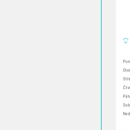
Pon
Úter
Stř
Čtv
Pát
Sob
Ned