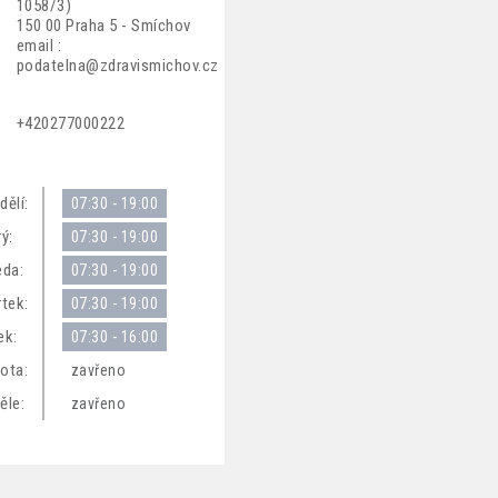
1058/3)
150 00 Praha 5 - Smíchov
email :
podatelna@zdravismichov.cz
+420277000222
dělí:
07:30 - 19:00
ý:
07:30 - 19:00
eda:
07:30 - 19:00
rtek:
07:30 - 19:00
ek:
07:30 - 16:00
ota:
zavřeno
ěle:
zavřeno