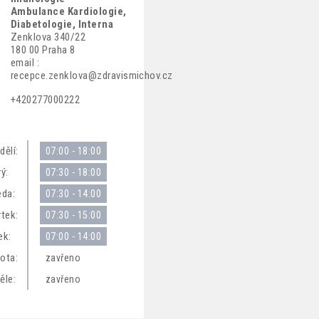
Ambulance Kardiologie,
Diabetologie, Interna
Zenklova 340/22
180 00 Praha 8
email :
recepce.zenklova@zdravismichov.cz
+420277000222
dělí:
07:00 - 18:00
ý:
07:30 - 18:00
eda:
07:30 - 14:00
rtek:
07:30 - 15:00
ek:
07:00 - 14:00
ota:
zavřeno
ěle:
zavřeno