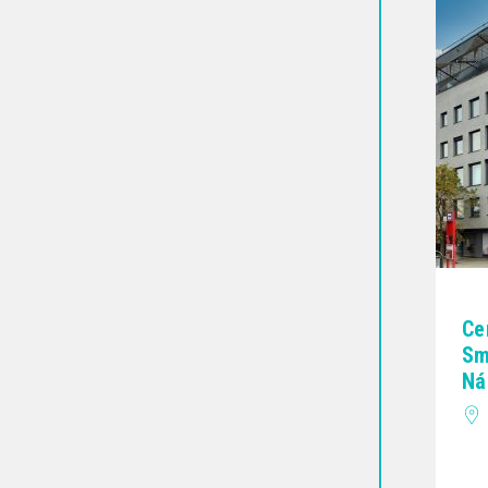
Ce
Sm
Ná