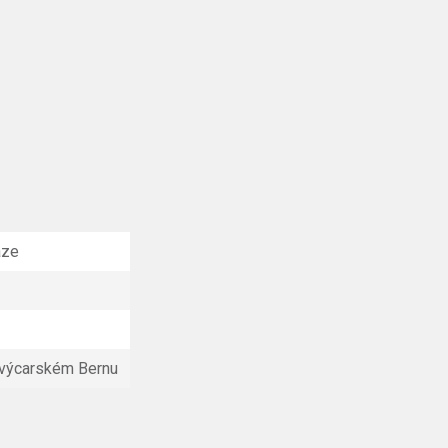
aze
 švýcarském Bernu