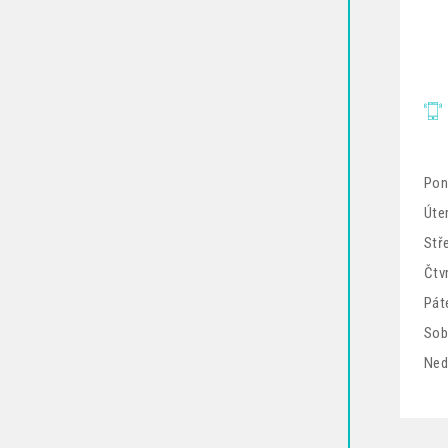
Pon
Úter
Stř
Čtv
Pát
Sob
Ned