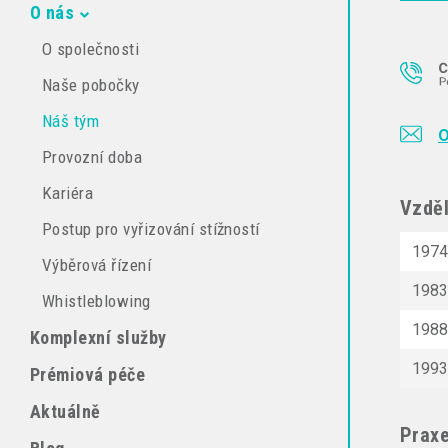
O nás
O společnosti
Naše pobočky
Náš tým
O
Provozní doba
Kariéra
Vzděl
Postup pro vyřizování stížností
197
Výběrová řízení
1983
Whistleblowing
1988
Komplexní služby
1993
Prémiová péče
Aktuálně
Prax