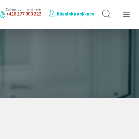
Hledat jen v
doktorech
+420 277 000 222
Klientská aplikace
Hledat jen v
odbornostech