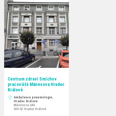
Centrum zdraví Smíchov
pracoviště Mánesova Hradec
Králové
Ambulance pneumologie,
Hradec Králové
Mánesova 646
500 02 Hradec Králové