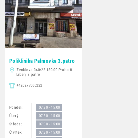
Poliklinika Palmovka 3.patro
Zenklova 340/22 180 00 Praha 8 -
Libeň, 3.patro
+420277000222
Pondělí:
07:30 - 15:00
Úterý:
07:30 - 15:00
Středa:
07:30 - 15:00
Čtvrtek:
07:30 - 15:00