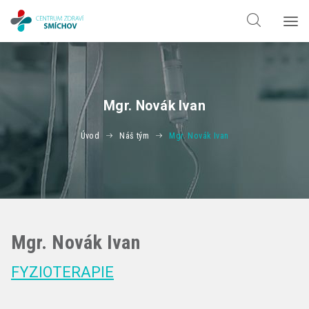
Hledat jen v
doktorech
Hledat jen v
odbornostech
Mgr. Novák Ivan
Úvod
Náš tým
Mgr. Novák Ivan
Mgr. Novák Ivan
FYZIOTERAPIE