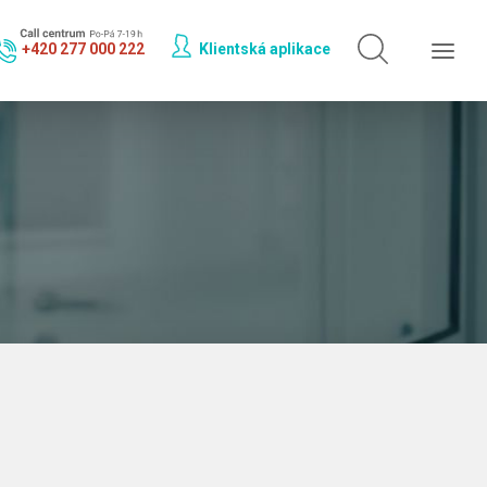
Hledat jen v
doktorech
+420 277 000 222
Klientská aplikace
Hledat jen v
odbornostech