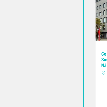
Ce
Sm
Ná