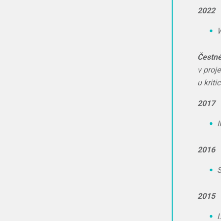
2022
W
Čestné
v proj
u krit
2017
I
2016
S
2015
I