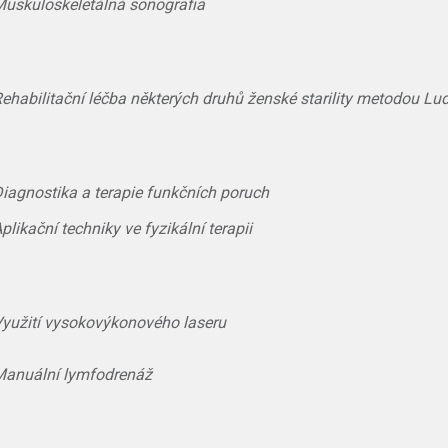
uskuloskeletálná sonografia
ehabilitační léčba některých druhů ženské starility metodou Lu
iagnostika a terapie funkčních poruch
plikační techniky ve fyzikální terapii
yužití vysokovýkonového laseru
anuální lymfodrenáž