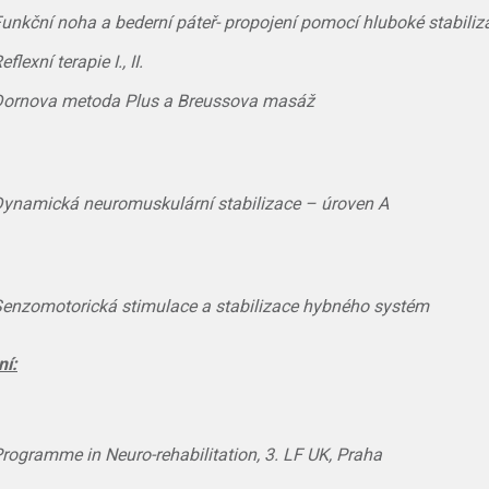
unkční noha a bederní páteř- propojení pomocí hluboké stabiliz
eflexní terapie I., II.
ornova metoda Plus a Breussova masáž
ynamická neuromuskulární stabilizace – úroven A
enzomotorická stimulace a stabilizace hybného systém
í:
rogramme in Neuro-rehabilitation, 3. LF UK, Praha