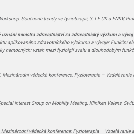
orkshop: Současné trendy ve fyzioterapii, 3. LF UK a FNKV, Pra
 uznání ministra zdravotníctví za zdravotnický výzkum a vývoj
ektu aplikovaného zdravotníckého výzkumu a vývoje: Funkční ele
icky nemocných: vztah mezi fyziolgií svalu a dlouhodobým funk
I. Mezinárodní vědecká konference: Fyzioterapia – Vzdelávanie a
pecial Interest Group on Mobility Meeting, Kliniken Valens, Swit
. Mezinárodní vědecká konference: Fyzioterapia – Vzdelávanie a 