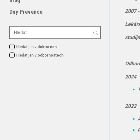
Blog
2007 -
Dny Prevence
Lekárs
studij
Hledat jen v
doktorech
Hledat jen v
odbornostech
Odborn
2024
T
2022
A
P