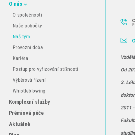
O nás
O společnosti
Naše pobočky
Náš tým
O
Provozní doba
Vzdělá
Kariéra
Postup pro vyřizování stížností
Od 201
Výběrová řízení
3. Lék
Whistleblowing
doktor
Komplexní služby
2011 -
Prémiová péče
Fakult
Aktuálně
studij