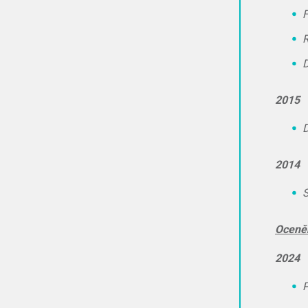
F
R
D
2015
D
2014
S
Oceněn
2024
P