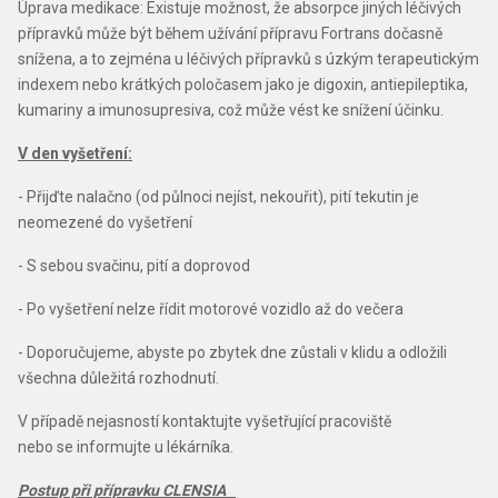
Úprava medikace: Existuje možnost, že absorpce jiných léčivých
přípravků může být během užívání přípravu Fortrans dočasně
snížena, a to zejména u léčivých přípravků s úzkým terapeutickým
indexem nebo krátkých poločasem jako je digoxin, antiepileptika,
kumariny a imunosupresiva, což může vést ke snížení účinku.
V den vyšetření:
- Přijďte nalačno (od půlnoci nejíst, nekouřit), pití tekutin je
neomezené do vyšetření
- S sebou svačinu, pití a doprovod
- Po vyšetření nelze řídit motorové vozidlo až do večera
- Doporučujeme, abyste po zbytek dne zůstali v klidu a odložili
všechna důležitá rozhodnutí.
V případě nejasností kontaktujte vyšetřující pracoviště
nebo se informujte u lékárníka.
Postup při přípravku CLENSIA