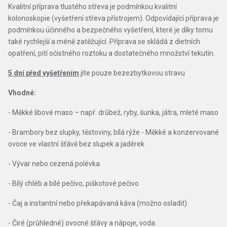
Kvalitní příprava tlustého střeva je podmínkou kvalitní
kolonoskopie (vyšetření střeva přístrojem). Odpovídající příprava je
podmínkou účinného a bezpečného vyšetření, které je díky tomu
také rychlejší a méně zatěžující. Příprava se skládá z dietních
opatření, pití očistného roztoku a dostatečného množství tekutin.
5 dní před vyšetřením
jíte pouze bezezbytkovou stravu
Vhodné:
- Měkké libové maso – např. drůbež, ryby, šunka, játra, mleté maso
- Brambory bez slupky, těstoviny, bílá rýže - Měkké a konzervované
ovoce ve vlastní šťávě bez slupek a jadérek
- Vývar nebo cezená polévka
- Bílý chléb a bílé pečivo, piškotové pečivo
- Čaj a instantní nebo překapávaná káva (možno osladit)
- Čiré (průhledné) ovocné šťávy a nápoje, voda