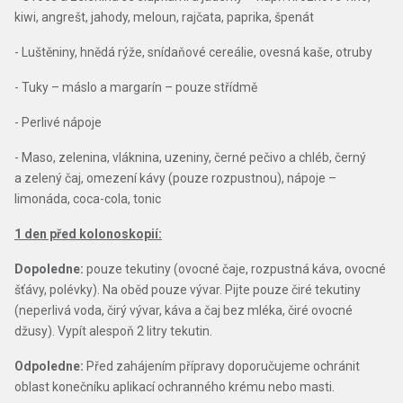
kiwi, angrešt, jahody, meloun, rajčata, paprika, špenát
- Luštěniny, hnědá rýže, snídaňové cereálie, ovesná kaše, otruby
- Tuky – máslo a margarín – pouze střídmě
- Perlivé nápoje
- Maso, zelenina, vláknina, uzeniny, černé pečivo a chléb, černý
a zelený čaj, omezení kávy (pouze rozpustnou), nápoje –
limonáda, coca-cola, tonic
1 den před kolonoskopií:
Dopoledne:
pouze tekutiny (ovocné čaje, rozpustná káva, ovocné
šťávy, polévky). Na oběd pouze vývar. Pijte pouze čiré tekutiny
(neperlivá voda, čirý vývar, káva a čaj bez mléka, čiré ovocné
džusy). Vypít alespoň 2 litry tekutin.
Odpoledne:
Před zahájením přípravy doporučujeme ochránit
oblast konečníku aplikací ochranného krému nebo masti.