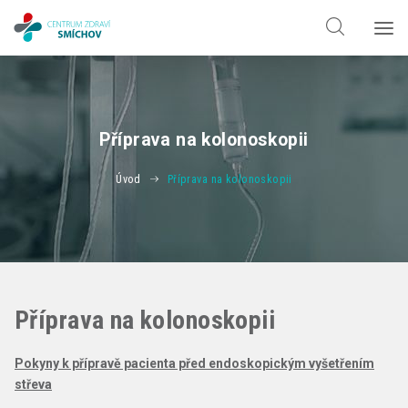
Hledat jen v
doktorech
Hledat jen v
odbornostech
Příprava na kolonoskopii
Úvod
Příprava na kolonoskopii
Příprava na kolonoskopii
Pokyny k přípravě pacienta před endoskopickým vyšetřením
střeva