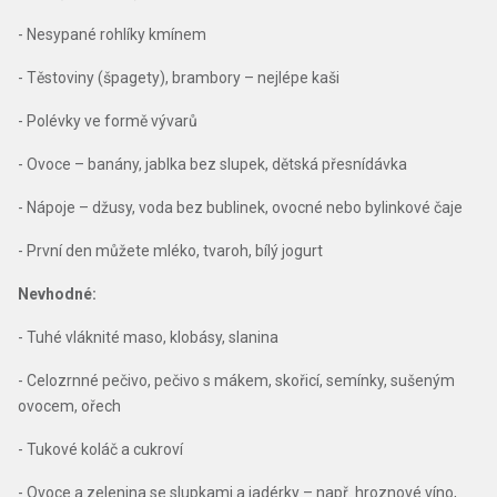
- Nesypané rohlíky kmínem
- Těstoviny (špagety), brambory – nejlépe kaši
- Polévky ve formě vývarů
- Ovoce – banány, jablka bez slupek, dětská přesnídávka
- Nápoje – džusy, voda bez bublinek, ovocné nebo bylinkové čaje
- První den můžete mléko, tvaroh, bílý jogurt
Nevhodné:
- Tuhé vláknité maso, klobásy, slanina
- Celozrnné pečivo, pečivo s mákem, skořicí, semínky, sušeným
ovocem, ořech
- Tukové koláč a cukroví
- Ovoce a zelenina se slupkami a jadérky – např. hroznové víno,