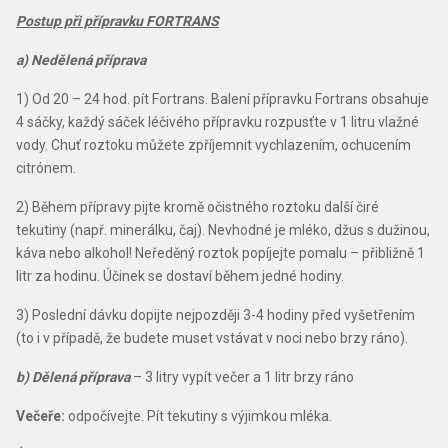
Postup při přípravku FORTRANS
a) Nedělená příprava
1) Od 20 – 24 hod. pít Fortrans. Balení přípravku Fortrans obsahuje
4 sáčky, každý sáček léčivého přípravku rozpusťte v 1 litru vlažné
vody. Chuť roztoku můžete zpříjemnit vychlazením, ochucením
citrónem.
2) Během přípravy pijte kromě očistného roztoku další čiré
tekutiny (např. minerálku, čaj). Nevhodné je mléko, džus s dužinou,
káva nebo alkohol! Neředěný roztok popíjejte pomalu – přibližně 1
litr za hodinu. Účinek se dostaví během jedné hodiny.
3) Poslední dávku dopijte nejpozději 3-4 hodiny před vyšetřením
(to i v případě, že budete muset vstávat v noci nebo brzy ráno).
b) Dělená příprava
– 3 litry vypít večer a 1 litr brzy ráno
Večeře:
odpočívejte. Pít tekutiny s výjimkou mléka.